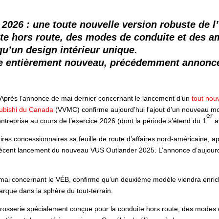
2026 : une toute nouvelle version robuste de l
ite hors route, des modes de conduite et des 
 qu’un design intérieur unique.
rie entièrement nouveau, précédemment annoncé
– Après l’annonce de mai dernier concernant le lancement d’un
tout nou
subishi du Canada
(VVMC) confirme aujourd’hui l’ajout d’un nouveau mo
er
entreprise au cours de l’exercice 2026 (dont la période s’étend du 1
a
res concessionnaires sa feuille de route d’affaires nord-américaine, 
récent lancement du nouveau VUS Outlander 2025. L’annonce d’aujourd’
 7 mai concernant le VÉB, confirme qu’un deuxième modèle viendra enric
arque dans la sphère du tout-terrain.
osserie spécialement conçue pour la conduite hors route, des modes 