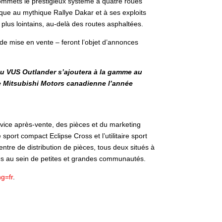
 sommets le prestigieux système à quatre roues
rque au mythique Rallye Dakar et à ses exploits
plus lointains, au-delà des routes asphaltées.
 de mise en vente – feront l’objet d’annonces
du VUS Outlander s’ajoutera à la gamme au
mme Mitsubishi Motors canadienne l’année
rvice après-vente, des pièces et du marketing
ort compact Eclipse Cross et l’utilitaire sport
re de distribution de pièces, tous deux situés à
es au sein de petites et grandes communautés.
ng=fr
.