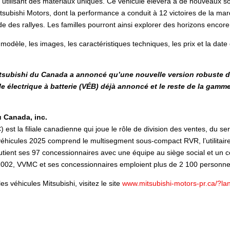
tif utilisant des matériaux uniques. Ce véhicule élèvera à de nouveaux
tsubishi Motors, dont la performance a conduit à 12 victoires de la ma
des rallyes. Les familles pourront ainsi explorer des horizons encore 
odèle, les images, les caractéristiques techniques, les prix et la date
itsubishi du Canada a annoncé qu’une nouvelle version robuste 
cule électrique à batterie (VÉB) déjà annoncé et le reste de la ga
u Canada, inc.
st la filiale canadienne qui joue le rôle de division des ventes, du se
icules 2025 comprend le multisegment sous-compact RVR, l’utilitaire sp
nt ses 97 concessionnaires avec une équipe au siège social et un cent
 2002, VVMC et ses concessionnaires emploient plus de 2 100 personn
s véhicules Mitsubishi, visitez le site
www.mitsubishi-motors-pr.ca/?la