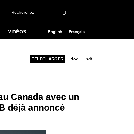
VIDÉOS
English
Français
TÉLÉCHARGER
.doc
.pdf
 au Canada avec un
ÉB déjà annoncé