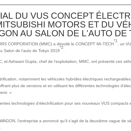
AL DU VUS CONCEPT ÉLECTR
MITSUBISHI MOTORS ET DU V
GON AU SALON DE L'AUTO DE 
*1
ORS CORPORATION (MMC) a dévoilé le CONCEPT MI-TECH
, un VU
*2
alon de l’auto de Tokyo 2019
.
C, et Ashwani Gupta, chef de l’exploitation, MMC, ont présenté ces véhi
ification, notamment les véhicules hybrides électriques rechargeabl
rant plus de versions et en utilisant les différentes technologies d’élec
enir. »
rentes technologies d’électrification pour ses nouveaux VUS compacts et
N, l’entreprise a annoncé qu’il s’agit de la deuxième vague de véhi
.