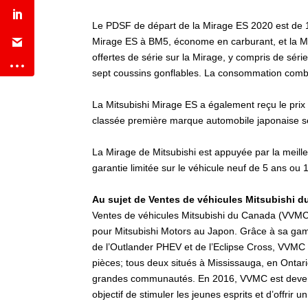
Le PDSF de départ de la Mirage ES 2020 est de 12
Mirage ES à BM5, économe en carburant, et la Mir
offertes de série sur la Mirage, y compris de série
sept coussins gonflables. La consommation combi
La Mitsubishi Mirage ES a également reçu le prix
classée première marque automobile japonaise selo
La Mirage de Mitsubishi est appuyée par la meill
garantie limitée sur le véhicule neuf de 5 ans ou 
Au sujet de Ventes de véhicules Mitsubishi d
Ventes de véhicules Mitsubishi du Canada (VVMC) e
pour Mitsubishi Motors au Japon. Grâce à sa gam
de l’Outlander PHEV et de l’Eclipse Cross, VVMC s
pièces; tous deux situés à Mississauga, en Ontar
grandes communautés. En 2016, VVMC est devenu l
objectif de stimuler les jeunes esprits et d’offri