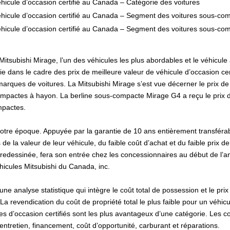
éhicule d’occasion certifié au Canada – Catégorie des voitures
véhicule d’occasion certifié au Canada – Segment des voitures sous-c
véhicule d’occasion certifié au Canada – Segment des voitures sous-co
itsubishi Mirage, l’un des véhicules les plus abordables et le véhicul
e dans le cadre des prix de meilleure valeur de véhicule d’occasion ce
arques de voitures. La Mitsubishi Mirage s’est vue décerner le prix de l
pactes à hayon. La berline sous-compacte Mirage G4 a reçu le prix de
mpactes.
otre époque. Appuyée par la garantie de 10 ans entièrement transférable 
 de la valeur de leur véhicule, du faible coût d’achat et du faible prix d
 redessinée, fera son entrée chez les concessionnaires au début de l
hicules Mitsubishi du Canada, inc.
une analyse statistique qui intègre le coût total de possession et le pri
revendication du coût de propriété total le plus faible pour un véhicule 
es d’occasion certifiés sont les plus avantageux d’une catégorie. Les 
 entretien, financement, coût d’opportunité, carburant et réparations.