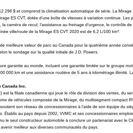
 298 $ et comprend la climatisation automatique de série. La Mirage E
age ES CVT, dotée d’une boîte de vitesses à variation continue. Les pr
, la caméra de recul, l’assistance au freinage d’urgence, le contrôle de s
née ville/route de la Mirage ES CVT 2020 est de 6,2 L/100 km*.
 de meilleure valeur de parc au Canada pour la quatrième année conséc
n le sondage sur la qualité initiale de J.D. Powers.
eure garantie au monde, incluant une garantie limitée sur le groupe 
100 000 km et une assistance routière de 5 ans à kilométrage illimité. L
u Canada Inc.
st la filiale canadienne qui joue le rôle de division des ventes, du se
me de véhicules composée de la Mirage, du multisegment compact RVR,
outient son réseau de concessionnaires à l’aide de son équipe du siège
io. Établis au pays depuis 2002, VVMC et ses concessionnaires emploie
e seul constructeur automobile à conclure un partenariat avec le Cl
r un avenir meilleur aux diverses communautés du pays.