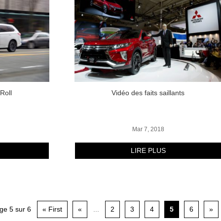
Roll
Vidéo des faits saillants
Mar 7, 2018
LIRE PLUS
ge 5 sur 6
« First
«
...
2
3
4
5
6
»