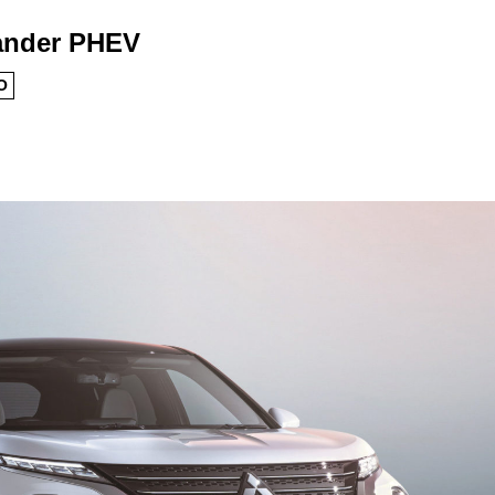
ander PHEV
O