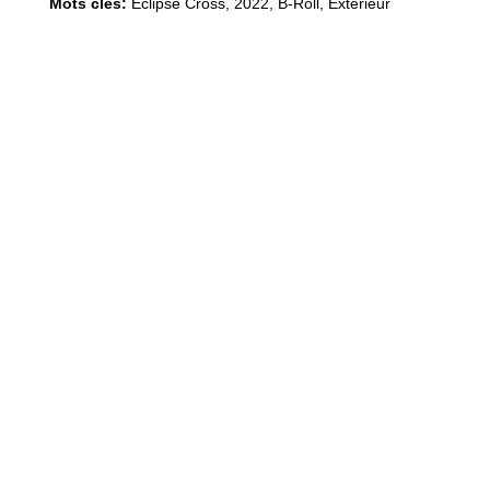
Mots clés:
Eclipse Cross
,
2022
,
B-Roll, Extérieur