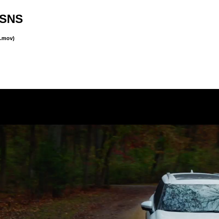
 SNS
(.mov)