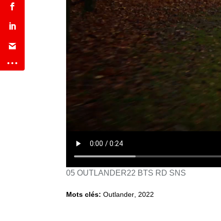
05 OUTLANDER22 BTS RD SNS
Mots clés:
Outlander
,
2022